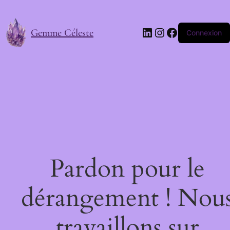
LinkedIn
Instagram
Facebook
Gemme Céleste
Connexion
Pardon pour le
dérangement ! Nou
travaillons sur