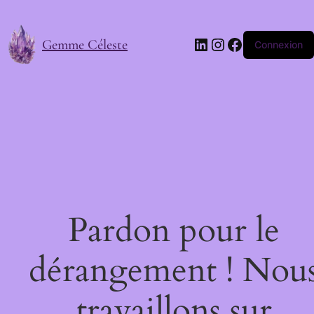
LinkedIn
Instagram
Facebook
Gemme Céleste
Connexion
Pardon pour le
dérangement ! Nou
travaillons sur