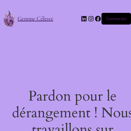
LinkedIn
Instagram
Facebook
Gemme Céleste
Connexion
Pardon pour le
dérangement ! Nou
travaillons sur